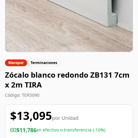
Maropor
Terminaciones
Zócalo blanco redondo ZB131 7cm
x 2m TIRA
Código:
TER5090
$
13,095
por
Unidad
$
11,786
en efectivo o transferencia (-10%)