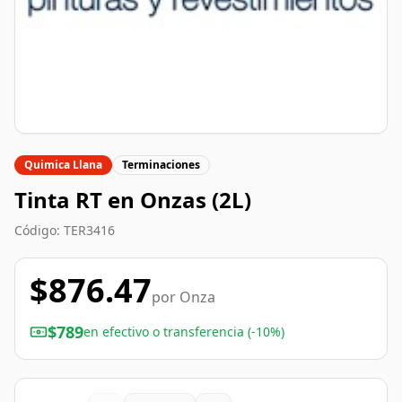
Quimica Llana
Terminaciones
Tinta RT en Onzas (2L)
Código:
TER3416
$
876.47
por
Onza
$
789
en efectivo o transferencia (-10%)